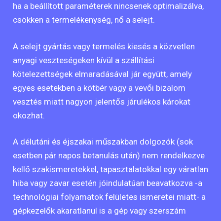
ha a beállított paraméterek nincsenek optimalizálva,
csökken a termelékenység, nő a selejt.
A selejt gyártás vagy termelés kiesés a közvetlen
anyagi veszteségeken kívül a szállítási
kötelezettségek elmaradásával jár együtt, amely
egyes esetekben a kötbér vagy a vevői bizalom
vesztés miatt nagyon jelentős járulékos károkat
okozhat.
A délutáni és éjszakai műszakban dolgozók (sok
esetben pár napos betanulás után) nem rendelkezve
kellő szakismeretekkel, tapasztalatokkal egy váratlan
hiba vagy zavar esetén jóindulatúan beavatkozva -a
technológiai folyamatok felületes ismeretei miatt- a
gépkezelők akaratlanul is a gép vagy szerszám