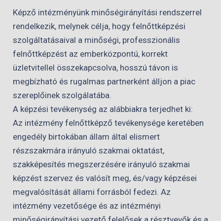
Képző intézményünk minőségirányítási rendszerrel
rendelkezik, melynek célja, hogy felnőttképzési
szolgáltatásaival a minőségi, professzionális
felnőttképzést az emberközpontú, korrekt
üzletvitellel összekapcsolva, hosszú távon is
megbízható és rugalmas partnerként álljon a piac
szereplőinek szolgálatába.
A képzési tevékenység az alábbiakra terjedhet ki:
Az intézmény felnőttképző tevékenysége keretében
engedély birtokában állam által elismert
részszakmára irányuló szakmai oktatást,
szakképesítés megszerzésére irányuló szakmai
képzést szervez és valósít meg, és/vagy képzései
megvalósítását állami forrásból fedezi. Az
intézmény vezetősége és az intézményi
minőségirányítási vezető felelősek a résztvevők és a