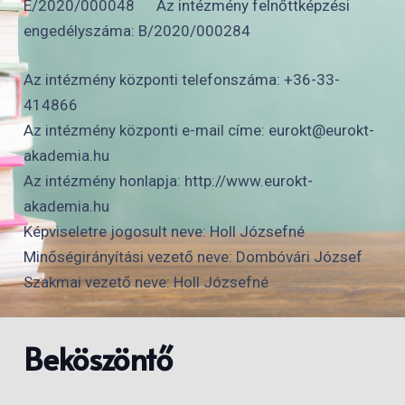
E/2020/000048
Az intézmény felnőttképzési
engedélyszáma: B/2020/000284
Az intézmény központi telefonszáma:
+36-33-
414866
Az intézmény központi e-mail címe:
eurokt@eurokt-
akademia.hu
Az intézmény honlapja:
http://www.eurokt-
akademia.hu
Képviseletre jogosult neve:
Holl Józsefné
Minőségirányítási vezető neve:
Dombóvári József
Szakmai vezető neve:
Holl Józsefné
Beköszöntő