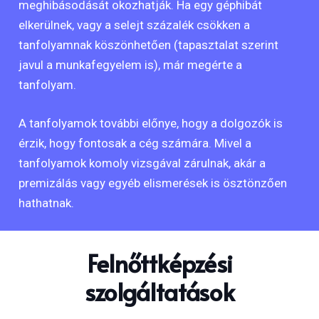
meghibásodását okozhatják. Ha egy géphibát
elkerülnek, vagy a selejt százalék csökken a
tanfolyamnak köszönhetően (tapasztalat szerint
javul a munkafegyelem is), már megérte a
tanfolyam.
A tanfolyamok további előnye, hogy a dolgozók is
érzik, hogy fontosak a cég számára. Mivel a
tanfolyamok komoly vizsgával zárulnak, akár a
premizálás vagy egyéb elismerések is ösztönzően
hathatnak.
Felnőttképzési
szolgáltatások