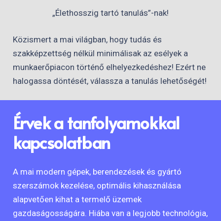
„Élethosszig tartó tanulás”-nak!
Közismert a mai világban, hogy tudás és
szakképzettség nélkül minimálisak az esélyek a
munkaerőpiacon történő elhelyezkedéshez! Ezért ne
halogassa döntését, válassza a tanulás lehetőségét!
Érvek a tanfolyamokkal
kapcsolatban
A mai modern gépek, berendezések és gyártó
szerszámok kezelése, optimális kihasználása
alapvetően kihat a termelő üzemek
gazdaságosságára. Hiába van a legjobb technológia,