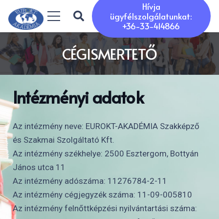
Hívja
ügyfélszolgálatunkat:
+36-33-414866
CÉGISMERTETŐ
Intézményi adatok
Az intézmény neve:
EUROKT-AKADÉMIA Szakképző
és Szakmai Szolgáltató Kft.
Az intézmény székhelye:
2500 Esztergom, Bottyán
János utca 11
Az intézmény adószáma:
11276784-2-11
Az intézmény cégjegyzék száma:
11-09-005810
Az intézmény felnőttképzési nyilvántartási száma: