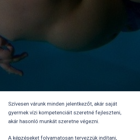
Szívesen várunk minden jelentkezőt, akár saját
gyermek vízi kompetenciáit szeretné fejleszteni,
akár hasonló munkát szeretne végezni.
A képzéseket folyamatosan tervezzük indítani,