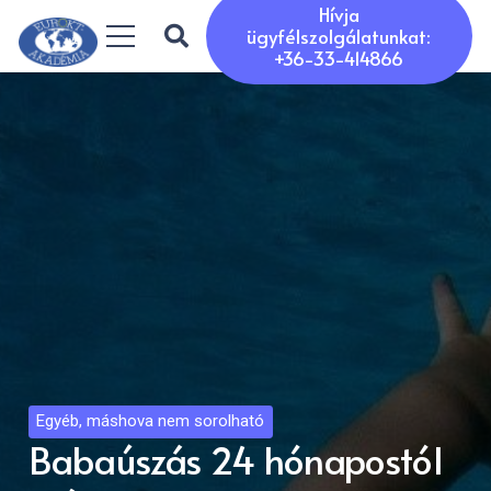
Hívja
ügyfélszolgálatunkat:
+36-33-414866
Egyéb, máshova nem sorolható
Babaúszás 24 hónapostól