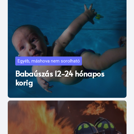
Egyéb, máshova nem sorolható
Babaúszás 12-24 hónapos
korig