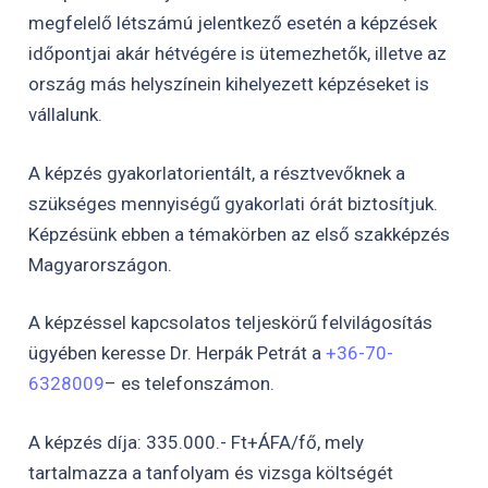
megfelelő létszámú jelentkező esetén a képzések
időpontjai akár hétvégére is ütemezhetők, illetve az
ország más helyszínein kihelyezett képzéseket is
vállalunk.
A képzés gyakorlatorientált, a résztvevőknek a
szükséges mennyiségű gyakorlati órát biztosítjuk.
Képzésünk ebben a témakörben az első szakképzés
Magyarországon.
A képzéssel kapcsolatos teljeskörű felvilágosítás
ügyében keresse Dr. Herpák Petrát a
+36-70-
6328009
– es telefonszámon.
A képzés díja: 335.000.- Ft+ÁFA/fő, mely
tartalmazza a tanfolyam és vizsga költségét