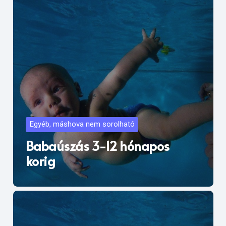
Egyéb, máshova nem sorolható
Babaúszás 3-12 hónapos
korig