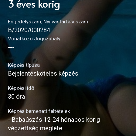
3 éves korig
Engedélyszám, Nyilvántartási szám
B/2020/000284
Vonatkozó Jogszabály
---
Képzés típusa
Bejelentésköteles képzés
Képzési idő
30 óra
Képzés bemeneti feltételek
- Babaúszás 12-24 hónapos korig
végzettség megléte