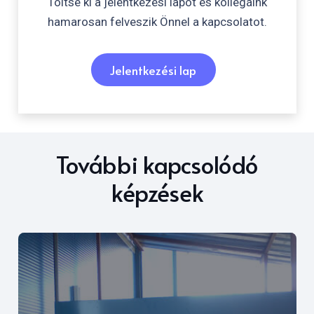
Töltse ki a jelentkezési lapot és kollégáink
hamarosan felveszik Önnel a kapcsolatot.
Jelentkezési lap
További kapcsolódó
képzések