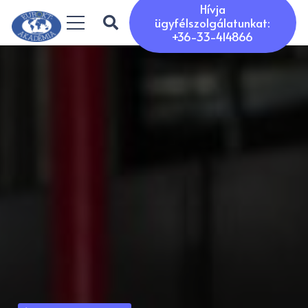
Hívja
ügyfélszolgálatunkat:
+36-33-414866