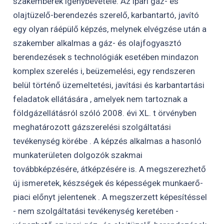
szakemberek igénybevétele. Az ipari gáz- és
olajtüzelő-berendezés szerelő, karbantartó, javító
egy olyan ráépülő képzés, melynek elvégzése után a
szakember alkalmas a gáz- és olajfogyasztó
berendezések s technológiák esetében mindazon
komplex szerelés i, beüzemelési, egy rendszeren
belül történő üzemeltetési, javítási és karbantartási
feladatok ellátására , amelyek nem tartoznak a
földgázellátásról szóló 2008. évi XL. t örvényben
meghatározott gázszerelési szolgáltatási
tevékenység körébe . A képzés alkalmas a hasonló
munkaterületen dolgozók szakmai
továbbképzésére, átképzésére is. A megszerezhető
új ismeretek, készségek és képességek munkaerő-
piaci előnyt jelentenek . A megszerzett képesítéssel
- nem szolgáltatási tevékenység keretében -