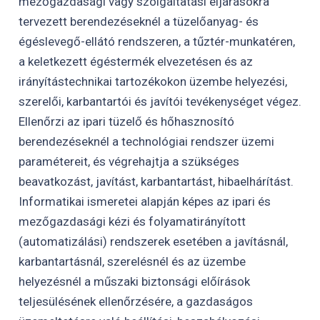
mezőgazdasági vagy szolgáltatási eljárásokra
tervezett berendezéseknél a tüzelőanyag- és
égéslevegő-ellátó rendszeren, a tűztér-munkatéren,
a keletkezett égéstermék elvezetésen és az
irányítástechnikai tartozékokon üzembe helyezési,
szerelői, karbantartói és javítói tevékenységet végez.
Ellenőrzi az ipari tüzelő és hőhasznosító
berendezéseknél a technológiai rendszer üzemi
paramétereit, és végrehajtja a szükséges
beavatkozást, javítást, karbantartást, hibaelhárítást.
Informatikai ismeretei alapján képes az ipari és
mezőgazdasági kézi és folyamatirányított
(automatizálási) rendszerek esetében a javításnál,
karbantartásnál, szerelésnél és az üzembe
helyezésnél a műszaki biztonsági előírások
teljesülésének ellenőrzésére, a gazdaságos