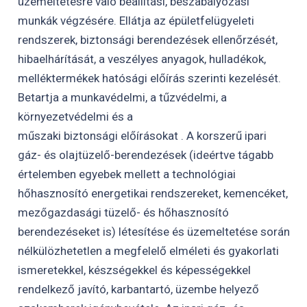
üzemeltetésre való beállítási, beszabályozási
munkák végzésére. Ellátja az épületfelügyeleti
rendszerek, biztonsági berendezések ellenőrzését,
hibaelhárítását, a veszélyes anyagok, hulladékok,
melléktermékek hatósági előírás szerinti kezelését.
Betartja a munkavédelmi, a tűzvédelmi, a
környezetvédelmi és a
műszaki biztonsági előírásokat . A korszerű ipari
gáz- és olajtüzelő-berendezések (ideértve tágabb
értelemben egyebek mellett a technológiai
hőhasznosító energetikai rendszereket, kemencéket,
mezőgazdasági tüzelő- és hőhasznosító
berendezéseket is) létesítése és üzemeltetése során
nélkülözhetetlen a megfelelő elméleti és gyakorlati
ismeretekkel, készségekkel és képességekkel
rendelkező javító, karbantartó, üzembe helyező