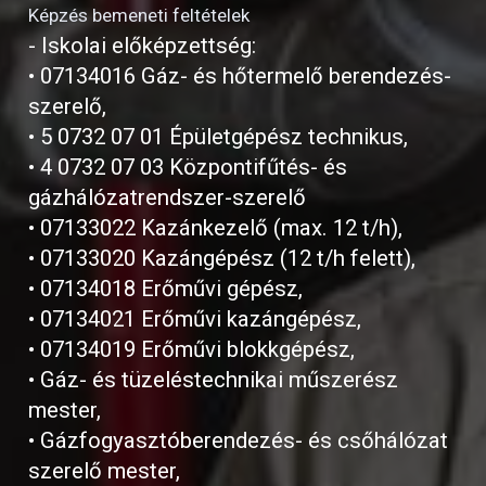
Képzés bemeneti feltételek
- Iskolai előképzettség:
• 07134016 Gáz- és hőtermelő berendezés-
szerelő,
• 5 0732 07 01 Épületgépész technikus,
• 4 0732 07 03 Központifűtés- és
gázhálózatrendszer-szerelő
• 07133022 Kazánkezelő (max. 12 t/h),
• 07133020 Kazángépész (12 t/h felett),
• 07134018 Erőművi gépész,
• 07134021 Erőművi kazángépész,
• 07134019 Erőművi blokkgépész,
• Gáz- és tüzeléstechnikai műszerész
mester,
• Gázfogyasztóberendezés- és csőhálózat
szerelő mester,