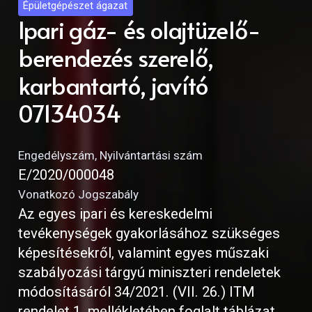
Épületgépészet ágazat
Ipari gáz- és olajtüzelő-
berendezés szerelő,
karbantartó, javító
07134034
Engedélyszám, Nyilvántartási szám
E/2020/000048
Vonatkozó Jogszabály
Az egyes ipari és kereskedelmi
tevékenységek gyakorlásához szükséges
képesítésekről, valamint egyes műszaki
szabályozási tárgyú miniszteri rendeletek
módosításáról 34/2021. (VII. 26.) ITM
rendelet 1. mellékletében foglalt táblázat