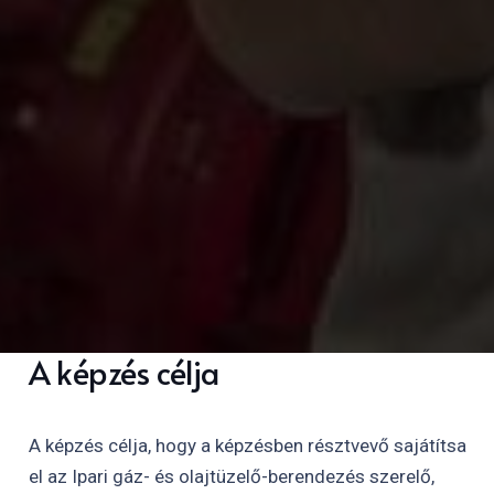
A képzés célja
A képzés célja, hogy a képzésben résztvevő sajátítsa
el az Ipari gáz- és olajtüzelő-berendezés szerelő,