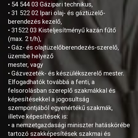
• 54 544 03 Gázipari technikus,
• 31 522 02 Ipari olaj- és gáztüzelő-
berendezés kezelő,
• 31522 03 Kisteljesítményű kazán fűtő
(max. 2 t/h),
• Gáz- és olajtüzelőberendezés-szerelő,
üzembe helyező
mester, vagy
• Gázvezeték- és készülékszerelő mester.
Elfogadhatók továbbá a fenti, a
felsorolásban szereplő szakmákkal és
képesítésekkel a jogosultság
szempontjából egyenértékű szakmák,
illetve képesítések is:
• a nemzetgazdasági miniszter hatáskörébe
tartozó szakképesítések szakmai és