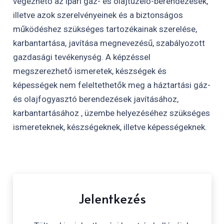
végezhető az ipari gáz- és olajtüzelő-berendezések,
illetve azok szerelvényeinek és a biztonságos
működéshez szükséges tartozékainak szerelése,
karbantartása, javítása megnevezésű, szabályozott
gazdasági tevékenység. A képzéssel
megszerezhető ismeretek, készségek és
képességek nem feleltethetők meg a háztartási gáz-
és olajfogyasztó berendezések javításához,
karbantartásához , üzembe helyezéséhez szükséges
ismereteknek, készségeknek, illetve képességeknek.
Jelentkezés