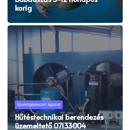
korig
Épületgépészet ágazat
Hűtéstechnikai berendezés
üzemeltető 07133004