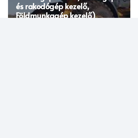
és rakodógép kezelő,
Földmunkagép kezelő)
Gépészet
Nyomástartó edény gépész