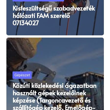
Kisfeszültségű szabadvezeték
hálózati FAM szerelő
07134027
Gépészet
Közúti közlekedési ágazatban
használt gépek kezelőinek
képzése (Targoncavezető és
szállítógép kezelő, Emelőgép-