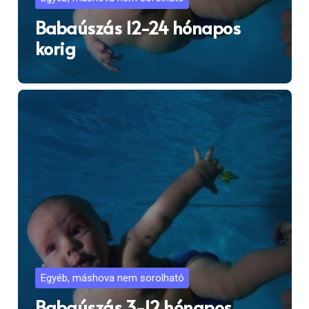
Babaúszás 12-24 hónapos
korig
Egyéb, máshova nem sorolható
Babaúszás 3-12 hónapos