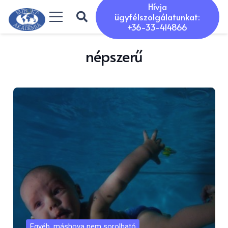
Hívja
ügyfélszolgálatunkat:
+36-33-414866
népszerű
Egyéb, máshova nem sorolható