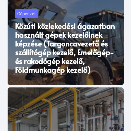
Gépészet
Közúti közlekedési ágazatban
használt gépek kezelőinek
képzése (Targoncavezető és
szállítógép kezelő, Emelőgép-
és rakodógép kezelő,
Földmunkagép kezelő)