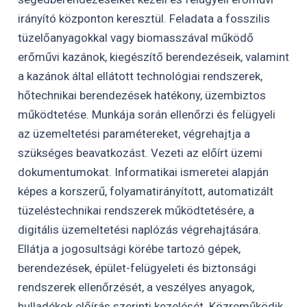
irányító központon keresztül. Feladata a fosszilis
tüzelőanyagokkal vagy biomasszával működő
erőművi kazánok, kiegészítő berendezéseik, valamint
a kazánok által ellátott technológiai rendszerek,
hőtechnikai berendezések hatékony, üzembiztos
működtetése. Munkája során ellenőrzi és felügyeli
az üzemeltetési paramétereket, végrehajtja a
szükséges beavatkozást. Vezeti az előírt üzemi
dokumentumokat. Informatikai ismeretei alapján
képes a korszerű, folyamatirányított, automatizált
tüzeléstechnikai rendszerek működtetésére, a
digitális üzemeltetési naplózás végrehajtására.
Ellátja a jogosultsági körébe tartozó gépek,
berendezések, épület-felügyeleti és biztonsági
rendszerek ellenőrzését, a veszélyes anyagok,
hulladékok előírás szerinti kezelését. Közreműködik