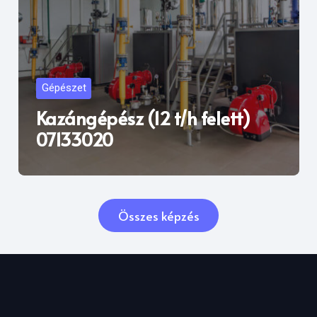
Gépészet
Kazángépész (12 t/h felett)
07133020
Összes képzés