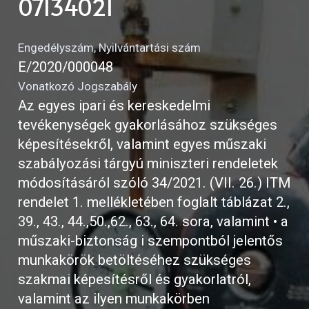
07134021
Engedélyszám, Nyilvántartási szám
E/2020/000048
Vonatkozó Jogszabály
Az egyes ipari és kereskedelmi
tevékenységek gyakorlásához szükséges
képesítésekről, valamint egyes műszaki
szabályozási tárgyú miniszteri rendeletek
módosításáról szóló 34/2021. (VII. 26.) ITM
rendelet 1. mellékletében foglalt táblázat 2.,
39., 43., 44.,50.,62., 63., 64. sora, valamint • a
műszaki-biztonság i szempontból jelentős
munkakörök betöltéséhez szükséges
szakmai képesítésről és gyakorlatról,
valamint az ilyen munkakörben