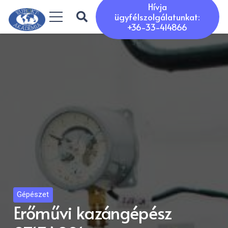
Hívja
ügyfélszolgálatunkat:
+36-33-414866
Gépészet
Erőművi kazángépész